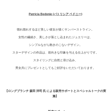
Patricia Bedonie (パトリシア ベドニー)
惚れ惚れするほど美しい彼女が描くサンバーストライン。
女性の繊細さ、美しさが落とし込まれたジュエリーは、
シンプルながら飽きのこないデザイン。
スターデザインの作品は、前向きな印象を与える仕上がりです。
スタイリングに自然と溶け込み、
男女共にプレゼントとしてもご好評をいただいております。
【ロングブランチ 森田 洋司 氏 による販売サポートとスペシャルトークの実
施】