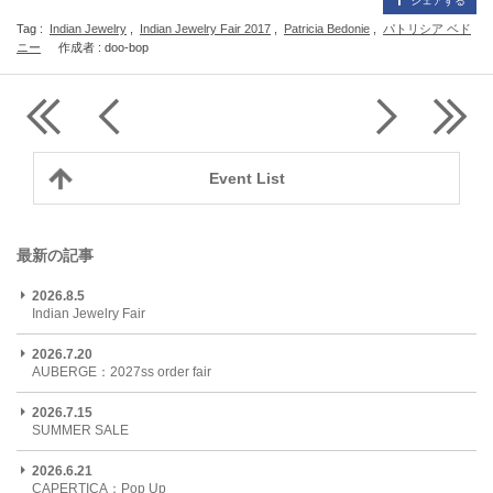
シェアする
Tag :
Indian Jewelry
,
Indian Jewelry Fair 2017
,
Patricia Bedonie
,
パトリシア ベド
ニー
作成者 : doo-bop
Event List
最新の記事
2026.8.5
Indian Jewelry Fair
2026.7.20
AUBERGE：2027ss order fair
2026.7.15
SUMMER SALE
2026.6.21
CAPERTICA：Pop Up