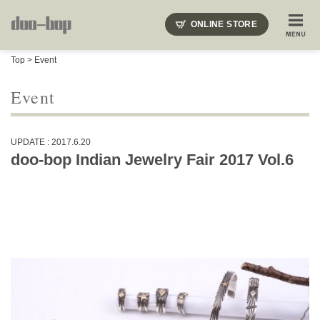
ニードルズ・オーベルジュ・モヒート・インディアンジュエリー・ギュパール・アミアカルヴァ・モト
ONLINE STORE
SHOP BLOG
STAFF BLOG
ROOTS
EVENT
Top
>
Event
COLUMN
SNAP
ACCESS
CONTACT
NAKAJIMA'S BLOG
TSUKAMOTO'S BLOG
Event
UPDATE : 2017.6.20
doo-bop Indian Jewelry Fair 2017 Vol.6