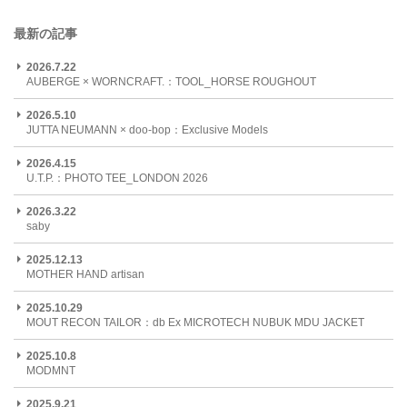
最新の記事
2026.7.22
AUBERGE × WORNCRAFT.：TOOL_HORSE ROUGHOUT
2026.5.10
JUTTA NEUMANN × doo-bop：Exclusive Models
2026.4.15
U.T.P.：PHOTO TEE_LONDON 2026
2026.3.22
saby
2025.12.13
MOTHER HAND artisan
2025.10.29
MOUT RECON TAILOR：db Ex MICROTECH NUBUK MDU JACKET
2025.10.8
MODMNT
2025.9.21