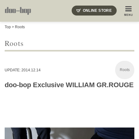
ニードルズ・オーベルジュ・モヒート・インディアンジュエリー・ギュパール・アミアカルヴァ・モト
ONLINE STORE
SHOP BLOG
STAFF BLOG
ROOTS
EVENT
Top
>
Roots
COLUMN
SNAP
ACCESS
CONTACT
NAKAJIMA'S BLOG
TSUKAMOTO'S BLOG
Roots
Roots
UPDATE: 2014.12.14
doo-bop Exclusive WILLIAM GR.ROUGE