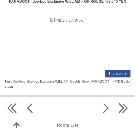
PARABOOT : doo-bop Exclusive WILLIAM – GR.ROUGE / 68,040 YEN
是非お試しください。
シェアする
Tag :
Doo-bop
,
doo-bop Exclusive WILLIAM
,
Double Monk
,
PARABOOT
作成者 : do
o-bop
Roots List