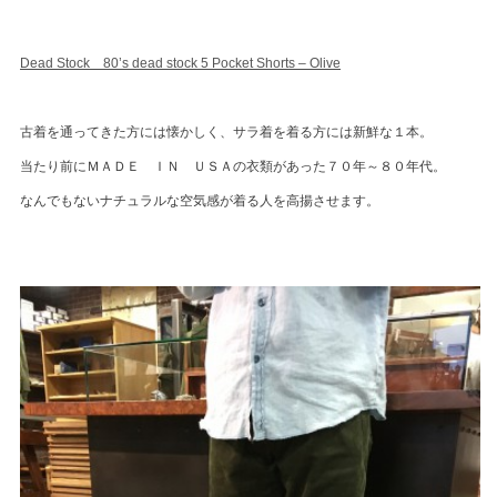
Dead Stock 80’s dead stock 5 Pocket Shorts – Olive
古着を通ってきた方には懐かしく、サラ着を着る方には新鮮な１本。
当たり前にＭＡＤＥ ＩＮ ＵＳＡの衣類があった７０年～８０年代。
なんでもないナチュラルな空気感が着る人を高揚させます。