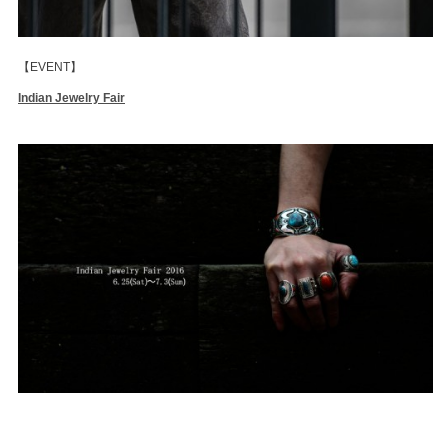
【EVENT】
Indian Jewelry Fair