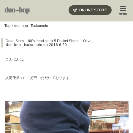
ニードルズ・オーベルジュ・モヒート・インディアンジュエリー・ギュパール・アミアカルヴァ・モト
ONLINE STORE
SHOP BLOG
STAFF BLOG
ROOTS
EVENT
Top
>
doo-bop : Tsukamoto
COLUMN
SNAP
ACCESS
CONTACT
NAKAJIMA'S BLOG
TSUKAMOTO'S BLOG
Dead Stock 80’s dead stock 5 Pocket Shorts – Olive。
doo-bop : tsukamoto
on 2016.6.20
こんばんは。
入荷後早々にご好評いただいております。