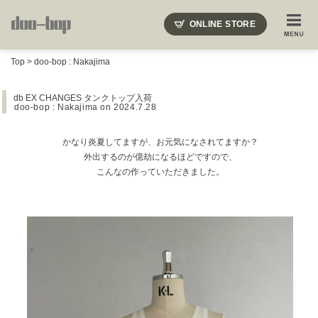
ニードルズ・オーベルジュ・モヒート・インディアンジュエリー・ギュパール・アミアカルヴァ・モト
ONLINE STORE
SHOP BLOG
STAFF BLOG
ROOTS
EVENT
Top
>
doo-bop : Nakajima
COLUMN
SNAP
ACCESS
CONTACT
NAKAJIMA'S BLOG
TSUKAMOTO'S BLOG
db EX CHANGES タンクトップ入荷
doo-bop : Nakajima
on 2024.7.28
かなり炎夏してますが、お元気になされてますか？
外出するのが億劫になるほどですので、
こんなの作っていただきました。