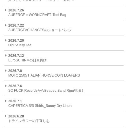
2026.7.26
AUBERGE × WORNCRAFT. Tool Bag
2026.7.22
AUBERGE×CHANGESのショートパンツ
2026.7.20
Old Stussy Tee
2026.7.12
EuroSCHIRMの日傘再び
2026.7.8
MOTO 2505 ITALIAN HORSE COIN LOAFERS
2026.7.6
SO FUCK RecordsからBeaded Band Ring登場！
2026.7.1
CAPERTICA S/S Shirts_Sunny Dry Linen
2026.6.28
ドライフラワーの手直しを