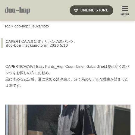
ニードルズ・オーベルジュ・モヒート・インディアンジュエリー・ギュパール・アミアカルヴァ・モト
ONLINE STORE
SHOP BLOG
STAFF BLOG
ROOTS
EVENT
Top
>
doo-bop : Tsukamoto
COLUMN
SNAP
ACCESS
CONTACT
NAKAJIMA'S BLOG
TSUKAMOTO'S BLOG
CAPERTICAの夏に穿くリネンの黒パンツ。
doo-bop : tsukamoto
on 2026.5.10
CAPERTICAのP/T Easy Pants_High Count Linen Gabardineは夏に穿く黒パ
ンツをお探しの方にお勧め。
黒に求める安定感、夏に求める清涼感と、穿く為のリアルな理由が詰まった
１本です。