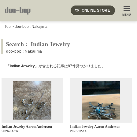
ニードルズ・オーベルジュ・モヒート・インディアンジュエリー・ギュパール・アミアカルヴァ・モト
ONLINE STORE
SHOP BLOG
STAFF BLOG
ROOTS
EVENT
Top
>
doo-bop : Nakajima
COLUMN
SNAP
ACCESS
CONTACT
NAKAJIMA'S BLOG
TSUKAMOTO'S BLOG
Search : Indian Jewelry
doo-bop : Nakajima
「
Indian Jewelry
」が含まれる記事は87件見つかりました。
Indian Jewelry Aaron Anderson
Indian Jewelry Aaron Anderson
2026-04-26
2025-12-14