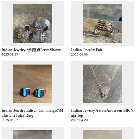
Indian Jewelryの到達点Perry Shorty
Indian Jewelry Fair
2025-08-17
2025-08-06
Indian Jewelry Edison CummingsのM
Indian Jewelry Aaron Anderson 14K N
ultistone Inlay Ring
aja Top
2025-06-25
2025-04-20