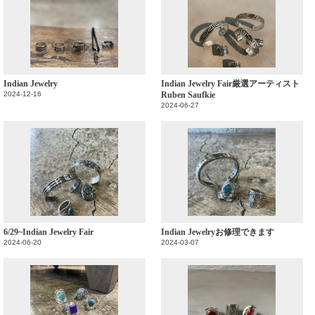
Indian Jewelry
Indian Jewelry Fair厳選アーティスト
2024-12-16
Ruben Saufkie
2024-06-27
6/29~Indian Jewelry Fair
Indian Jewelryお修理できます
2024-06-20
2024-03-07