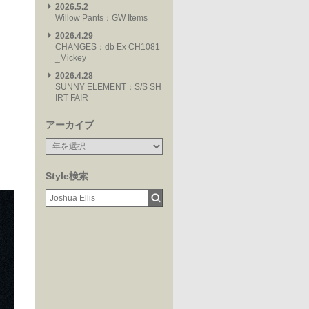
2026.5.2
Willow Pants：GW Items
2026.4.29
CHANGES：db Ex CH1081
_Mickey
2026.4.28
SUNNY ELEMENT：S/S SH
IRT FAIR
アーカイブ
Style検索