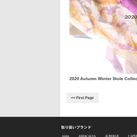
2020 Autumn Winter Stole Colle
<< First Page
Alden
AMIACALVA
AUBERGE
CAPE