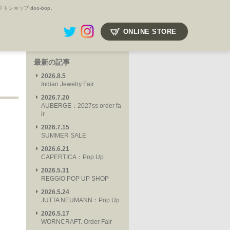
ョップ doo-bop。
ONLINE STORE
最新の記事
2026.8.5
Indian Jewelry Fair
2026.7.20
AUBERGE：2027ss order fa
ir
2026.7.15
SUMMER SALE
2026.6.21
CAPERTICA：Pop Up
2026.5.31
REGGIO POP UP SHOP
2026.5.24
JUTTA NEUMANN：Pop Up
2026.5.17
WORNCRAFT. Order Fair