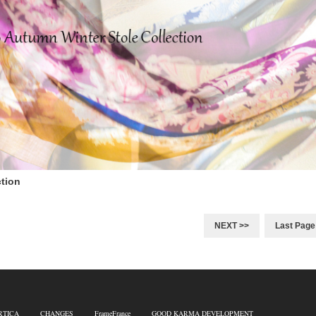
ction
NEXT >>
Last Page
RTICA
CHANGES
FrameFrance
GOOD KARMA DEVELOPMENT