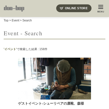
ニードルズ・オーベルジュ・モヒート・インディアンジュエリー・ギュパール・アミアカルヴァ・モト
ONLINE STORE
SHOP BLOG
STAFF BLOG
ROOTS
EVENT
Top
>
Event
> Search
COLUMN
SNAP
ACCESS
CONTACT
NAKAJIMA'S BLOG
TSUKAMOTO'S BLOG
Event - Search
'イベント'
で検索した結果 : 158件
ゲストイベント-シューリペアの凛靴、森様