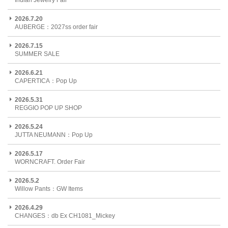
Indian Jewelry Fair
2026.7.20
AUBERGE：2027ss order fair
2026.7.15
SUMMER SALE
2026.6.21
CAPERTICA：Pop Up
2026.5.31
REGGIO POP UP SHOP
2026.5.24
JUTTA NEUMANN：Pop Up
2026.5.17
WORNCRAFT. Order Fair
2026.5.2
Willow Pants：GW Items
2026.4.29
CHANGES：db Ex CH1081_Mickey