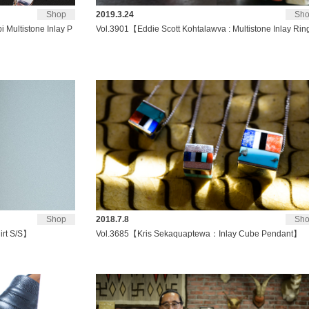
Shop
2019.3.24
Sh
Multistone Inlay P
Vol.3901【Eddie Scott Kohtalawva : Multistone Inlay Ri
Shop
2018.7.8
Sh
rt S/S】
Vol.3685【Kris Sekaquaptewa：Inlay Cube Pendant】