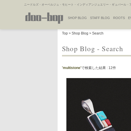
ニードルズ・オーベルジュ・モヒート・インディアンジュエリー・ギュパール・アミ
SHOP BLOG
STAFF BLOG
ROOTS
E
NAKAJIMA'S BLOG
TSUKAMOTO'S BLOG
Top
>
Shop Blog
> Search
Shop Blog - Search
'multistone'
で検索した結果 : 12件