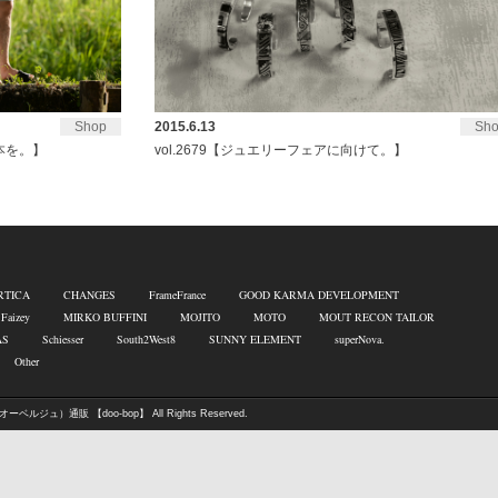
Shop
2015.6.13
Sh
い1本を。】
vol.2679【ジュエリーフェアに向けて。】
RTICA
CHANGES
FrameFrance
GOOD KARMA DEVELOPMENT
 Faizey
MIRKO BUFFINI
MOJITO
MOTO
MOUT RECON TAILOR
AS
Schiesser
South2West8
SUNNY ELEMENT
superNova.
Other
オーベルジュ）通販 【doo-bop】
All Rights Reserved.