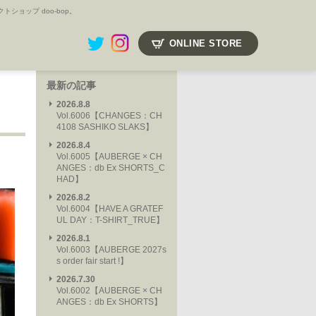
ョップ doo-bop。
ONLINE STORE
最新の記事
2026.8.8
Vol.6006【CHANGES：CH
4108 SASHIKO SLAKS】
2026.8.4
Vol.6005【AUBERGE × CH
ANGES：db Ex SHORTS_C
HAD】
2026.8.2
Vol.6004【HAVE A GRATEF
UL DAY：T-SHIRT_TRUE】
2026.8.1
Vol.6003【AUBERGE 2027s
s order fair start !】
2026.7.30
Vol.6002【AUBERGE × CH
ANGES：db Ex SHORTS】