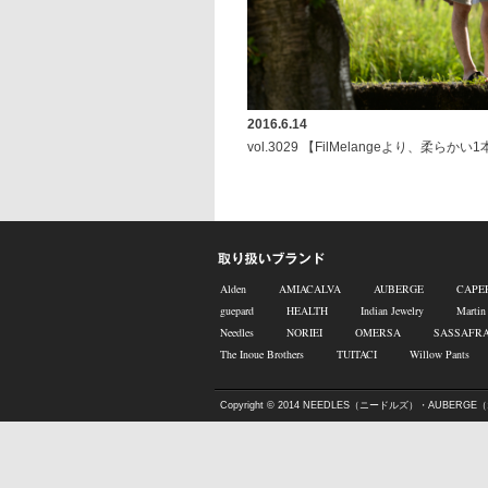
2016.6.14
vol.3029 【FilMelangeより、柔らか
Alden
AMIACALVA
AUBERGE
CAPE
guepard
HEALTH
Indian Jewelry
Martin
Needles
NORIEI
OMERSA
SASSAFR
The Inoue Brothers
TUITACI
Willow Pants
Copyright © 2014
NEEDLES（ニードルズ）・AUBERGE（