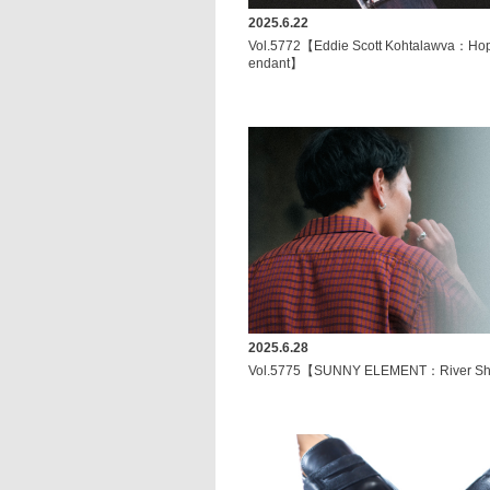
2025.6.22
Vol.5772【Eddie Scott Kohtalawva：Hopi 
endant】
2025.6.28
Vol.5775【SUNNY ELEMENT：River Shi