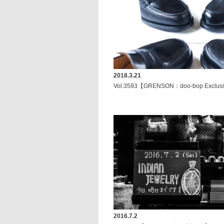
2018.3.21
Vol.3593【GRENSON：doo-bop Exclusiv
2016.7.2