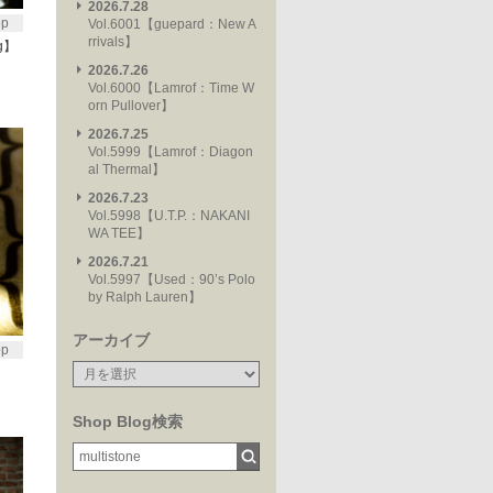
2026.7.28
op
Vol.6001【guepard：New A
rrivals】
ng】
2026.7.26
Vol.6000【Lamrof：Time W
orn Pullover】
2026.7.25
Vol.5999【Lamrof：Diagon
al Thermal】
2026.7.23
Vol.5998【U.T.P.：NAKANI
WA TEE】
2026.7.21
Vol.5997【Used：90’s Polo
by Ralph Lauren】
アーカイブ
op
Shop Blog検索