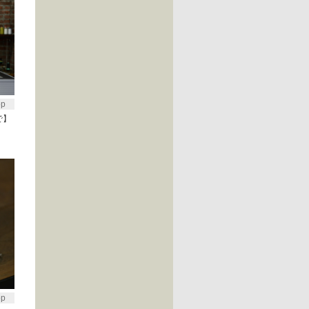
op
で】
op