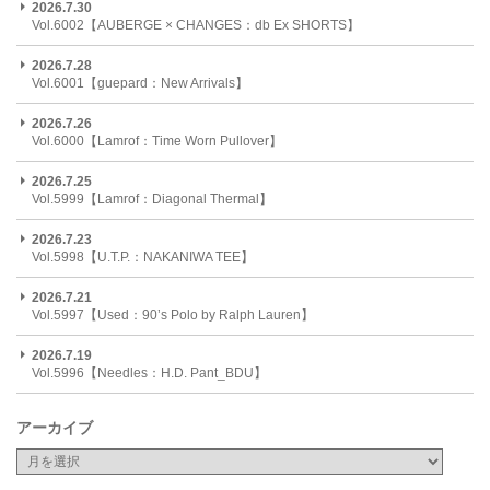
2026.7.30
Vol.6002【AUBERGE × CHANGES：db Ex SHORTS】
2026.7.28
Vol.6001【guepard：New Arrivals】
2026.7.26
Vol.6000【Lamrof：Time Worn Pullover】
2026.7.25
Vol.5999【Lamrof：Diagonal Thermal】
2026.7.23
Vol.5998【U.T.P.：NAKANIWA TEE】
2026.7.21
Vol.5997【Used：90’s Polo by Ralph Lauren】
2026.7.19
Vol.5996【Needles：H.D. Pant_BDU】
アーカイブ