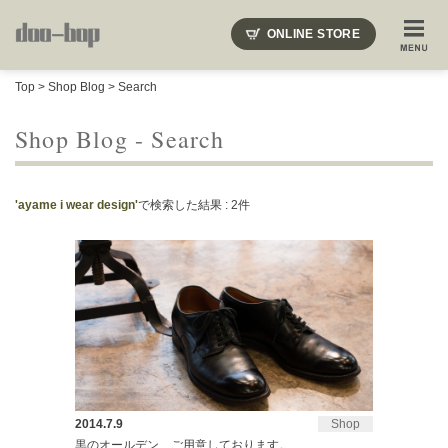
ニードルズ・オーベルジュ・モヒート・インディアンジュエリー・ギュパール・アミアカルヴァ・モト
ONLINE STORE
SHOP BLOG
STAFF BLOG
ROOTS
EVENT
Top
>
Shop Blog
> Search
COLUMN
SNAP
ACCESS
CONTACT
NAKAJIMA'S BLOG
TSUKAMOTO'S BLOG
Shop Blog - Search
'ayame i wear design'
で検索した結果 : 2件
2014.7.9
Shop
黒のオールデン、ご用意しております。