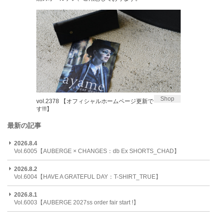
Shop
vol.2378 【オフィシャルホームページ更新で
す!!!】
最新の記事
2026.8.4
Vol.6005【AUBERGE × CHANGES：db Ex SHORTS_CHAD】
2026.8.2
Vol.6004【HAVE A GRATEFUL DAY：T-SHIRT_TRUE】
2026.8.1
Vol.6003【AUBERGE 2027ss order fair start !】