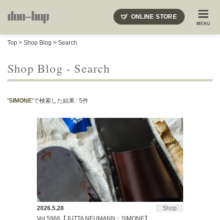
ニードルズ・オーベルジュ・モヒート・インディアンジュエリー・ギュパール・アミアカルヴァ・モト
ONLINE STORE
SHOP BLOG
STAFF BLOG
ROOTS
EVENT
Top
>
Shop Blog
> Search
COLUMN
SNAP
ACCESS
CONTACT
NAKAJIMA'S BLOG
TSUKAMOTO'S BLOG
Shop Blog - Search
'SIMONE'
で検索した結果 : 5件
2026.5.28
Shop
Vol.5966【JUTTA NEUMANN：SIMONE】