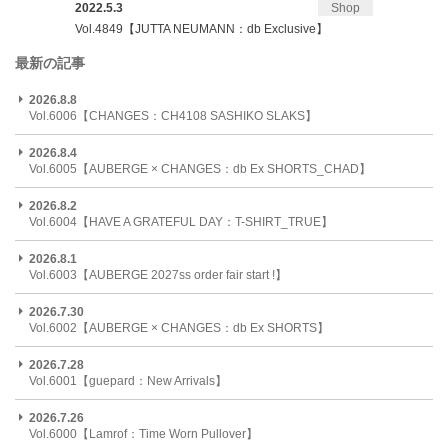
2022.5.3
Shop
Vol.4849【JUTTA NEUMANN：db Exclusive】
最新の記事
2026.8.8
Vol.6006【CHANGES：CH4108 SASHIKO SLAKS】
2026.8.4
Vol.6005【AUBERGE × CHANGES：db Ex SHORTS_CHAD】
2026.8.2
Vol.6004【HAVE A GRATEFUL DAY：T-SHIRT_TRUE】
2026.8.1
Vol.6003【AUBERGE 2027ss order fair start !】
2026.7.30
Vol.6002【AUBERGE × CHANGES：db Ex SHORTS】
2026.7.28
Vol.6001【guepard：New Arrivals】
2026.7.26
Vol.6000【Lamrof：Time Worn Pullover】