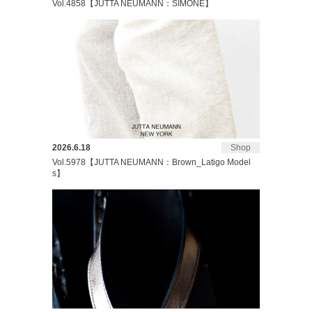
Vol.4858【JUTTA NEUMANN：SIMONE】
2026.6.18
Shop
Vol.5978【JUTTA NEUMANN：Brown_Latigo Model
s】