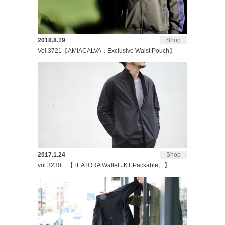
2018.8.19
Shop
Vol.3721【AMIACALVA：Exclusive Waist Pouch】
2017.1.24
Shop
vol.3230 【TEATORA Wallet JKT Packable。】