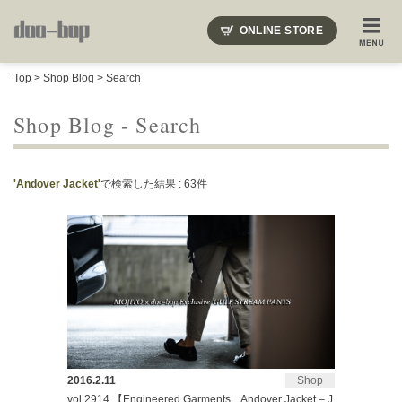
ニードルズ・オーベルジュ・モヒート・インディアンジュエリー・ギュパール・アミアカルヴァ・モト
ONLINE STORE
SHOP BLOG
STAFF BLOG
ROOTS
EVENT
Top
>
Shop Blog
> Search
COLUMN
SNAP
ACCESS
CONTACT
NAKAJIMA'S BLOG
TSUKAMOTO'S BLOG
Shop Blog - Search
'Andover Jacket'
で検索した結果 : 63件
2016.2.11
Shop
vol.2914 【Engineered Garments Andover Jacket – J