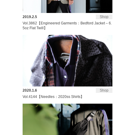
2019.2.5
Shop
Vol.3862【Engineered Garments：Bedford Jacket – 6.
5oz Flat Twill】
2020.1.6
Shop
Vol.4144【Needles：2020ss Shirts】