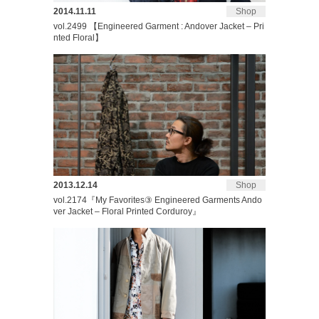
2014.11.11
Shop
vol.2499 【Engineered Garment : Andover Jacket – Pri
nted Floral】
2013.12.14
Shop
vol.2174『My Favorites③ Engineered Garments Ando
ver Jacket – Floral Printed Corduroy』