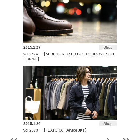
2015.1.27
Shop
vol.2574 【ALDEN : TANKER BOOT CHROMEXCEL
– Brown】
2015.1.26
Shop
vol.2573 【TEATORA : Device JKT】