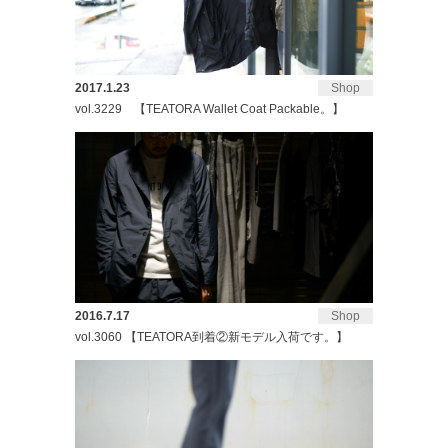
2017.1.23
Shop
vol.3229 【TEATORA Wallet Coat Packable。】
2016.7.17
Shop
vol.3060 【TEATORA到着②新モデル入荷です。】