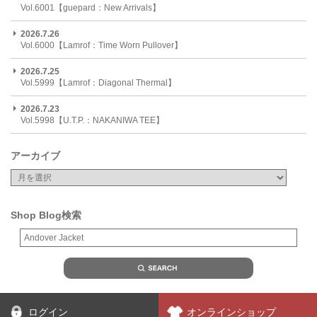
Vol.6001【guepard：New Arrivals】
2026.7.26
Vol.6000【Lamrof：Time Worn Pullover】
2026.7.25
Vol.5999【Lamrof：Diagonal Thermal】
2026.7.23
Vol.5998【U.T.P.：NAKANIWA TEE】
アーカイブ
Shop Blog検索
ログイン
オンラインショップ