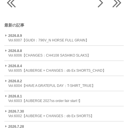
最新の記事
2026.8.9
Vol.6007【GUIDI：796V_N HORSE FULL GRAIN】
2026.8.8
Vol.6006【CHANGES：CH4108 SASHIKO SLAKS】
2026.8.4
Vol.6005【AUBERGE × CHANGES：db Ex SHORTS_CHAD】
2026.8.2
Vol.6004【HAVE A GRATEFUL DAY：T-SHIRT_TRUE】
2026.8.1
Vol.6003【AUBERGE 2027ss order fair start !】
2026.7.30
Vol.6002【AUBERGE × CHANGES：db Ex SHORTS】
2026.7.28