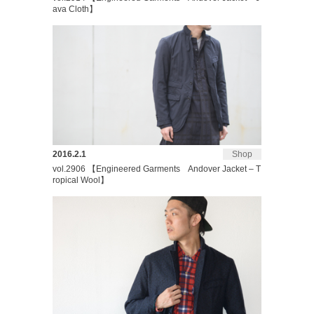
ava Cloth】
2016.2.1
Shop
vol.2906 【Engineered Garments Andover Jacket – T
ropical Wool】