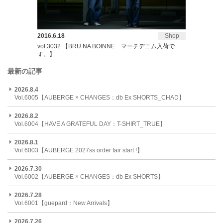
2016.6.18
Shop
vol.3032 【BRU NA BOINNE マーチデニム入荷で
す。】
最新の記事
2026.8.4
Vol.6005【AUBERGE × CHANGES：db Ex SHORTS_CHAD】
2026.8.2
Vol.6004【HAVE A GRATEFUL DAY：T-SHIRT_TRUE】
2026.8.1
Vol.6003【AUBERGE 2027ss order fair start !】
2026.7.30
Vol.6002【AUBERGE × CHANGES：db Ex SHORTS】
2026.7.28
Vol.6001【guepard：New Arrivals】
2026.7.26