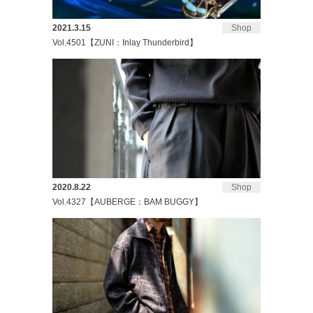
2021.3.15
Shop
Vol.4501【ZUNI：Inlay Thunderbird】
2020.8.22
Shop
Vol.4327【AUBERGE：BAM BUGGY】