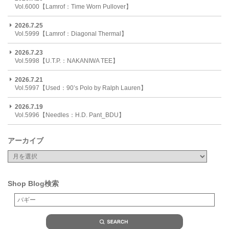
Vol.6000【Lamrof：Time Worn Pullover】
2026.7.25
Vol.5999【Lamrof：Diagonal Thermal】
2026.7.23
Vol.5998【U.T.P.：NAKANIWA TEE】
2026.7.21
Vol.5997【Used：90’s Polo by Ralph Lauren】
2026.7.19
Vol.5996【Needles：H.D. Pant_BDU】
アーカイブ
Shop Blog検索