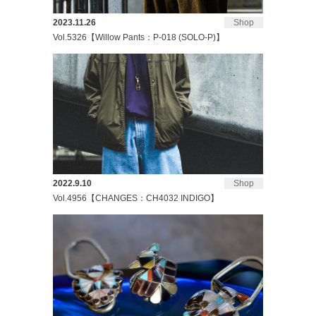
2023.11.26
Shop
Vol.5326【Willow Pants：P-018 (SOLO-P)】
2022.9.10
Shop
Vol.4956【CHANGES：CH4032 INDIGO】