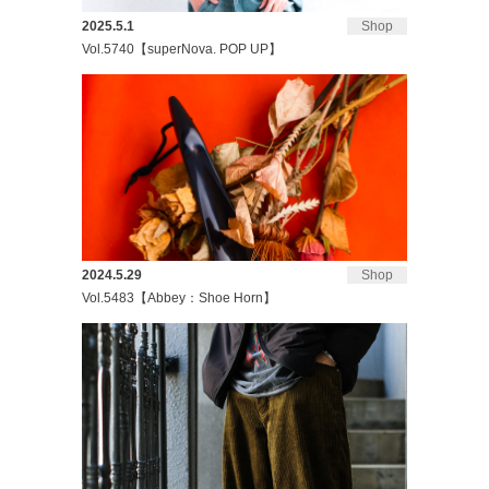
2025.5.1
Shop
Vol.5740【superNova. POP UP】
2024.5.29
Shop
Vol.5483【Abbey：Shoe Horn】