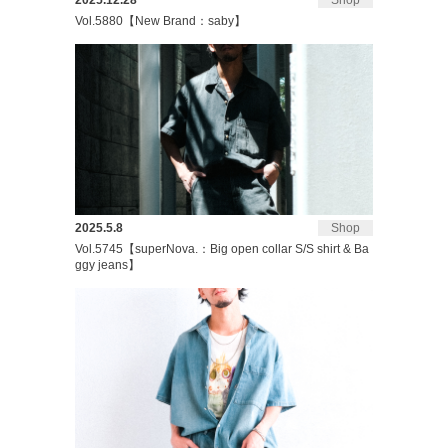
2025.12.28
Shop
Vol.5880【New Brand：saby】
2025.5.8
Shop
Vol.5745【superNova.：Big open collar S/S shirt & Ba
ggy jeans】