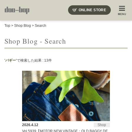
ニードルズ・オーベルジュ・モヒート・インディアンジュエリー・ギュパール・アミアカルヴァ・モト
ONLINE STORE
SHOP BLOG
STAFF BLOG
ROOTS
EVENT
Top
>
Shop Blog
> Search
COLUMN
SNAP
ACCESS
CONTACT
NAKAJIMA'S BLOG
TSUKAMOTO'S BLOG
Shop Blog - Search
'バギー'
で検索した結果 : 13件
2026.4.12
Shop
Vol.5939【MOTOR NEW VINTAGE：OLD BAGGY DE