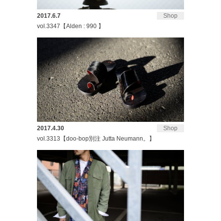
2017.6.7
Shop
vol.3347【Alden : 990 】
2017.4.30
Shop
vol.3313【doo-bop別注 Jutta Neumann。】