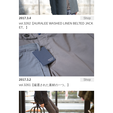
2017.3.4
Shop
vol.3262【AURALEE WASHED LINEN BELTED JACK
ET。】
2017.3.2
Shop
vol.3261【厳選された素材の一つ。】