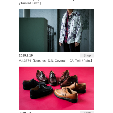
y Printed Lawn】
2019.2.19
Shop
Vol.3874【Needles : D.N. Coverall – C/L Twill / Paint】