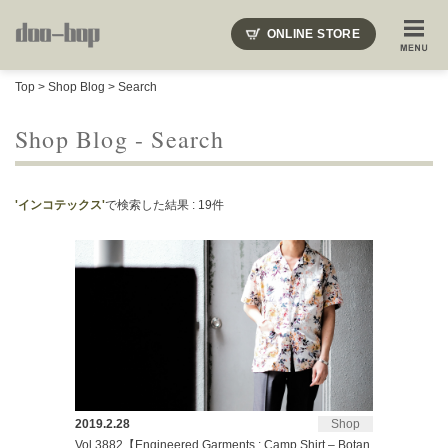
ニードルズ・オーベルジュ・モヒート・インディアンジュエリー・ギュパール・アミアカルヴァ・モト
ONLINE STORE
SHOP BLOG
STAFF BLOG
ROOTS
EVENT
Top
>
Shop Blog
> Search
COLUMN
SNAP
ACCESS
CONTACT
NAKAJIMA'S BLOG
TSUKAMOTO'S BLOG
Shop Blog - Search
'インコテックス'
で検索した結果 : 19件
2019.2.28
Shop
Vol.3882【Engineered Garments : Camp Shirt – Botan