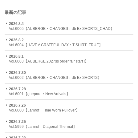
最新の記事
2026.8.4
Vol.6005【AUBERGE × CHANGES：db Ex SHORTS_CHAD】
2026.8.2
Vol.6004【HAVE A GRATEFUL DAY：T-SHIRT_TRUE】
2026.8.1
Vol.6003【AUBERGE 2027ss order fair start !】
2026.7.30
Vol.6002【AUBERGE × CHANGES：db Ex SHORTS】
2026.7.28
Vol.6001【guepard：New Arrivals】
2026.7.26
Vol.6000【Lamrof：Time Worn Pullover】
2026.7.25
Vol.5999【Lamrof：Diagonal Thermal】