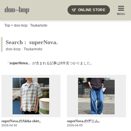
ニードルズ・オーベルジュ・モヒート・インディアンジュエリー・ギュパール・アミアカルヴァ・モト
ONLINE STORE
SHOP BLOG
STAFF BLOG
ROOTS
EVENT
Top
>
doo-bop : Tsukamoto
COLUMN
SNAP
ACCESS
CONTACT
NAKAJIMA'S BLOG
TSUKAMOTO'S BLOG
Search : superNova.
doo-bop : Tsukamoto
「
superNova.
」が含まれる記事は8件見つかりました。
superNova.のAloha shirt。
superNova.のデニム。
2026-04-30
2026-04-05