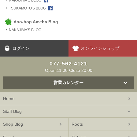
NAKAJIMA'S BLOG
TSUKAMOTO'S BLOG
doo-bop Ameba Blog
NAKAJIMA'S BLOG
ログイン
オンラインショップ
077-562-4121
Open:11:00-Close 20:00
営業カレンダー
Home
Staff Blog
Shop Blog
Roots