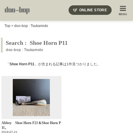
ニードルズ・オーベルジュ・モヒート・インディアンジュエリー・ギュパール・アミアカルヴァ・モト
ONLINE STORE
SHOP BLOG
STAFF BLOG
ROOTS
EVENT
Top
>
doo-bop : Tsukamoto
COLUMN
SNAP
ACCESS
CONTACT
NAKAJIMA'S BLOG
TSUKAMOTO'S BLOG
Search : Shoe Horn P11
doo-bop : Tsukamoto
「
Shoe Horn P11
」が含まれる記事は1件見つかりました。
Abbey Shoe Horn F21＆Shoe Horn P
11。
2019-07-21