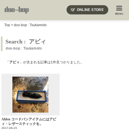
ニードルズ・オーベルジュ・モヒート・インディアンジュエリー・ギュパール・アミアカルヴァ・モト
ONLINE STORE
SHOP BLOG
STAFF BLOG
ROOTS
EVENT
Top
>
doo-bop : Tsukamoto
COLUMN
SNAP
ACCESS
CONTACT
NAKAJIMA'S BLOG
TSUKAMOTO'S BLOG
Search : アビィ
doo-bop : Tsukamoto
「
アビィ
」が含まれる記事は1件見つかりました。
Alden コードバンアイテムにはアビ
ィ・レザースティックを。
2017-06-15