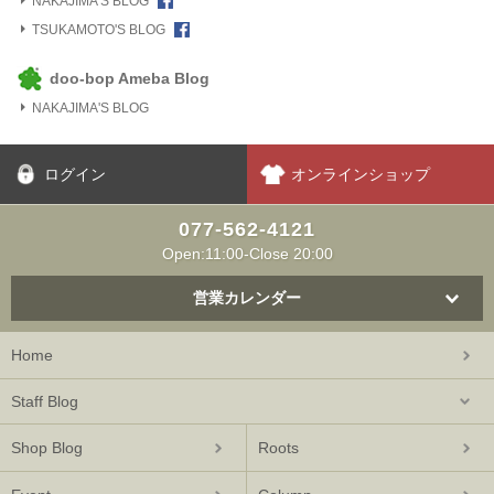
NAKAJIMA'S BLOG
TSUKAMOTO'S BLOG
doo-bop Ameba Blog
NAKAJIMA'S BLOG
ログイン
オンラインショップ
077-562-4121
Open:11:00-Close 20:00
営業カレンダー
Home
Staff Blog
Shop Blog
Roots