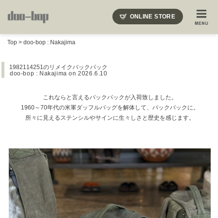
ニードルズ・オーベルジュ・モヒート・インディアンジュエリー・ギュパール・アミアカルヴァ・モト
ONLINE STORE
SHOP BLOG
STAFF BLOG
ROOTS
EVENT
Top
>
doo-bop : Nakajima
COLUMN
SNAP
ACCESS
CONTACT
NAKAJIMA'S BLOG
TSUKAMOTO'S BLOG
1982114251のリメイクバックパック
doo-bop : Nakajima
on 2026.6.10
これならと言えるバックパックが入荷致しました。
1960～70年代の米軍ダッフルバッグを解体して、バックパックに。
所々に見えるステンシルやサインに生々しさと歴史を感じます。