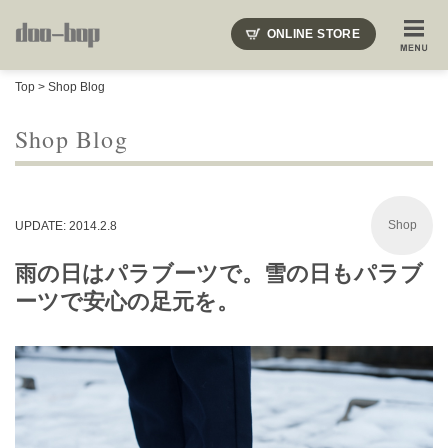
ニードルズ・オーベルジュ・モヒート・インディアンジュエリー・ギュパール・アミアカルヴァ・モト
ONLINE STORE
SHOP BLOG
STAFF BLOG
ROOTS
EVENT
Top
>
Shop Blog
COLUMN
SNAP
ACCESS
CONTACT
NAKAJIMA'S BLOG
TSUKAMOTO'S BLOG
Shop Blog
Shop
UPDATE: 2014.2.8
雨の日はパラブーツで。雪の日もパラブ
ーツで安心の足元を。