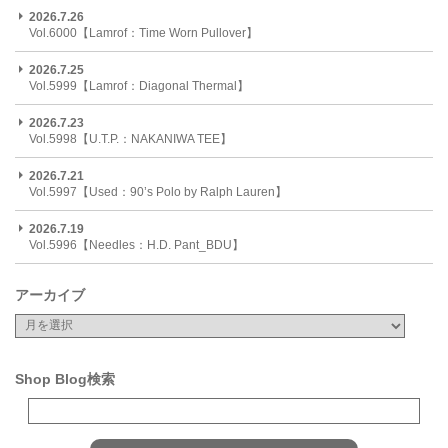
2026.7.26
Vol.6000【Lamrof：Time Worn Pullover】
2026.7.25
Vol.5999【Lamrof：Diagonal Thermal】
2026.7.23
Vol.5998【U.T.P.：NAKANIWA TEE】
2026.7.21
Vol.5997【Used：90’s Polo by Ralph Lauren】
2026.7.19
Vol.5996【Needles：H.D. Pant_BDU】
アーカイブ
Shop Blog検索