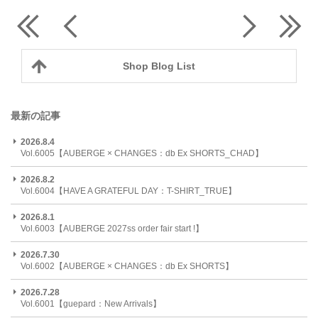
Shop Blog List
最新の記事
2026.8.4
Vol.6005【AUBERGE × CHANGES：db Ex SHORTS_CHAD】
2026.8.2
Vol.6004【HAVE A GRATEFUL DAY：T-SHIRT_TRUE】
2026.8.1
Vol.6003【AUBERGE 2027ss order fair start !】
2026.7.30
Vol.6002【AUBERGE × CHANGES：db Ex SHORTS】
2026.7.28
Vol.6001【guepard：New Arrivals】