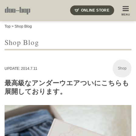
ニードルズ・オーベルジュ・モヒート・インディアンジュエリー・ギュパール・アミアカルヴァ・モト
ONLINE STORE
SHOP BLOG
STAFF BLOG
ROOTS
EVENT
Top
>
Shop Blog
COLUMN
SNAP
ACCESS
CONTACT
NAKAJIMA'S BLOG
TSUKAMOTO'S BLOG
Shop Blog
Shop
UPDATE: 2014.7.11
最高級なアンダーウエアついにこちらも
展開しております。