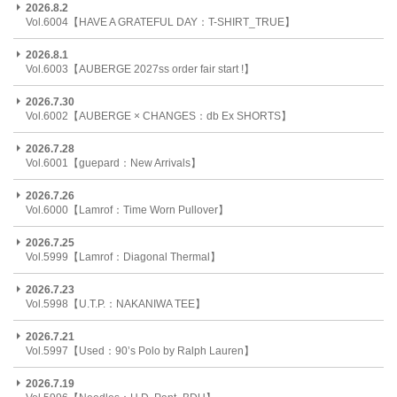
2026.8.2
Vol.6004【HAVE A GRATEFUL DAY：T-SHIRT_TRUE】
2026.8.1
Vol.6003【AUBERGE 2027ss order fair start !】
2026.7.30
Vol.6002【AUBERGE × CHANGES：db Ex SHORTS】
2026.7.28
Vol.6001【guepard：New Arrivals】
2026.7.26
Vol.6000【Lamrof：Time Worn Pullover】
2026.7.25
Vol.5999【Lamrof：Diagonal Thermal】
2026.7.23
Vol.5998【U.T.P.：NAKANIWA TEE】
2026.7.21
Vol.5997【Used：90’s Polo by Ralph Lauren】
2026.7.19