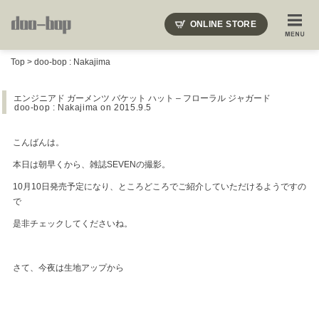
ニードルズ・オーベルジュ・モヒート・インディアンジュエリー・ギュパール・アミアカルヴァ・モト
ONLINE STORE
SHOP BLOG
STAFF BLOG
ROOTS
EVENT
Top
>
doo-bop : Nakajima
COLUMN
SNAP
ACCESS
CONTACT
NAKAJIMA'S BLOG
TSUKAMOTO'S BLOG
エンジニアド ガーメンツ バケット ハット – フローラル ジャガード
doo-bop : Nakajima
on 2015.9.5
こんばんは。
本日は朝早くから、雑誌SEVENの撮影。
10月10日発売予定になり、ところどころでご紹介していただけるようですの
で
是非チェックしてくださいね。
さて、今夜は生地アップから