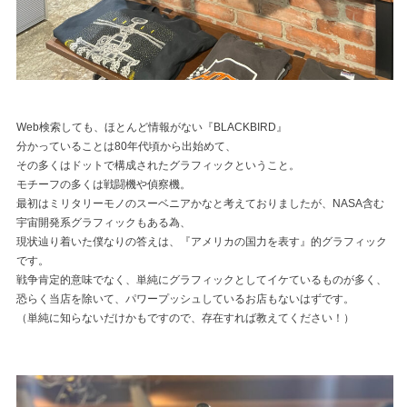
Web検索しても、ほとんど情報がない『BLACKBIRD』
分かっていることは80年代頃から出始めて、
その多くはドットで構成されたグラフィックということ。
モチーフの多くは戦闘機や偵察機。
最初はミリタリーモノのスーベニアかなと考えておりましたが、NASA含む
宇宙開発系グラフィックもある為、
現状辿り着いた僕なりの答えは、『アメリカの国力を表す』的グラフィック
です。
戦争肯定的意味でなく、単純にグラフィックとしてイケているものが多く、
恐らく当店を除いて、パワープッシュしているお店もないはずです。
（単純に知らないだけかもですので、存在すれば教えてください！）