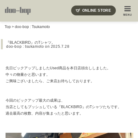
ニードルズ・オーベルジュ・モヒート・インディアンジュエリー・ギュパール・アミアカルヴァ・モト
ONLINE STORE
SHOP BLOG
STAFF BLOG
ROOTS
EVENT
Top
>
doo-bop : Tsukamoto
COLUMN
SNAP
ACCESS
CONTACT
NAKAJIMA'S BLOG
TSUKAMOTO'S BLOG
『BLACKBIRD』のTシャツ。
doo-bop : tsukamoto
on 2025.7.28
先日ピックアップしましたUsed商品を本日店頭出ししました。
中々の物量かと思います。
ご興味ございましたら、ご来店お待ちしております。
今回のピックアップ最大の成果は、
当店としてもプッシュしている『BLACKBIRD』のTシャツたちです。
過去最高の枚数、内容が集まったと思います。