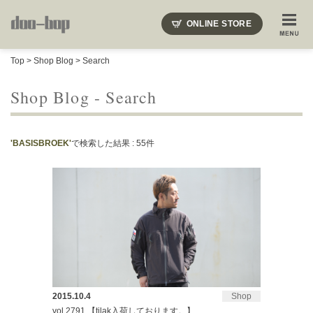
ニードルズ・オーベルジュ・モヒート・インディアンジュエリー・ギュパール・アミアカルヴァ・モト
ONLINE STORE
SHOP BLOG
STAFF BLOG
ROOTS
EVENT
Top
>
Shop Blog
> Search
COLUMN
SNAP
ACCESS
CONTACT
NAKAJIMA'S BLOG
TSUKAMOTO'S BLOG
Shop Blog - Search
'BASISBROEK'
で検索した結果 : 55件
2015.10.4
Shop
vol.2791 【tilak入荷しております。】