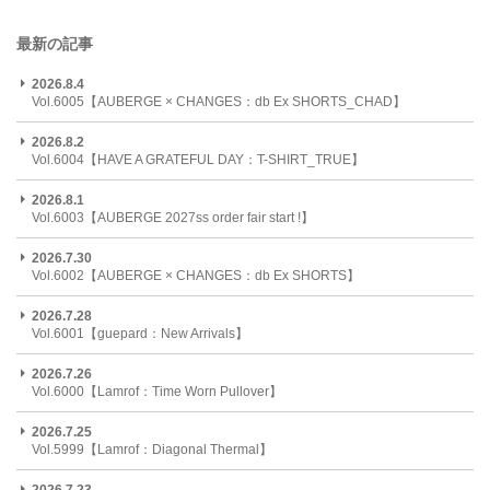
最新の記事
2026.8.4
Vol.6005【AUBERGE × CHANGES：db Ex SHORTS_CHAD】
2026.8.2
Vol.6004【HAVE A GRATEFUL DAY：T-SHIRT_TRUE】
2026.8.1
Vol.6003【AUBERGE 2027ss order fair start !】
2026.7.30
Vol.6002【AUBERGE × CHANGES：db Ex SHORTS】
2026.7.28
Vol.6001【guepard：New Arrivals】
2026.7.26
Vol.6000【Lamrof：Time Worn Pullover】
2026.7.25
Vol.5999【Lamrof：Diagonal Thermal】