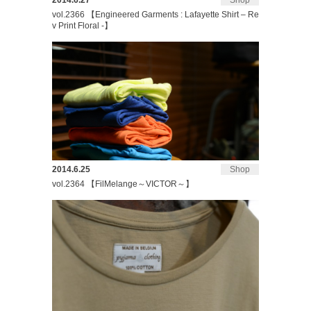
2014.6.27
Shop
vol.2366 【Engineered Garments : Lafayette Shirt – Re
v Print Floral -】
2014.6.25
Shop
vol.2364 【FilMelange～VICTOR～】