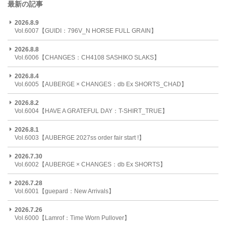
最新の記事
2026.8.9
Vol.6007【GUIDI：796V_N HORSE FULL GRAIN】
2026.8.8
Vol.6006【CHANGES：CH4108 SASHIKO SLAKS】
2026.8.4
Vol.6005【AUBERGE × CHANGES：db Ex SHORTS_CHAD】
2026.8.2
Vol.6004【HAVE A GRATEFUL DAY：T-SHIRT_TRUE】
2026.8.1
Vol.6003【AUBERGE 2027ss order fair start !】
2026.7.30
Vol.6002【AUBERGE × CHANGES：db Ex SHORTS】
2026.7.28
Vol.6001【guepard：New Arrivals】
2026.7.26
Vol.6000【Lamrof：Time Worn Pullover】