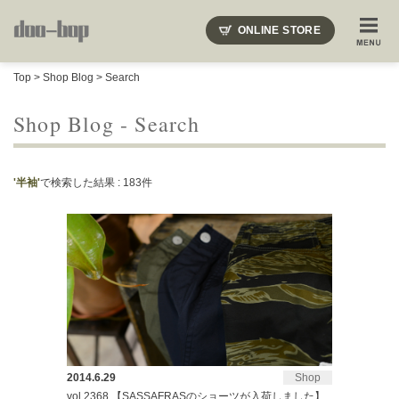
ニードルズ・オーベルジュ・モヒート・インディアンジュエリー・ギュパール・アミアカルヴァ・モト
ONLINE STORE
SHOP BLOG
STAFF BLOG
ROOTS
EVENT
Top
>
Shop Blog
> Search
COLUMN
SNAP
ACCESS
CONTACT
NAKAJIMA'S BLOG
TSUKAMOTO'S BLOG
Shop Blog - Search
'半袖'
で検索した結果 : 183件
2014.6.29
Shop
vol.2368 【SASSAFRASのショーツが入荷しました】