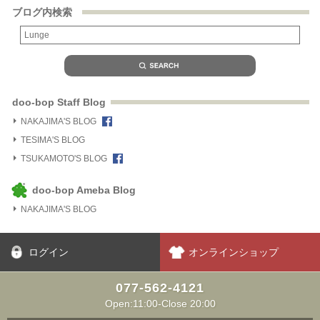
ブログ内検索
doo-bop Staff Blog
NAKAJIMA'S BLOG
TESIMA'S BLOG
TSUKAMOTO'S BLOG
doo-bop Ameba Blog
NAKAJIMA'S BLOG
ログイン
オンラインショップ
077-562-4121
Open:11:00-Close 20:00