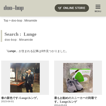
ニードルズ・オーベルジュ・モヒート・インディアンジュエリー・ギュパール・アミアカルヴァ・モト
ONLINE STORE
SHOP BLOG
STAFF BLOG
ROOTS
EVENT
Top
>
doo-bop : Minamide
COLUMN
SNAP
ACCESS
CONTACT
NAKAJIMA'S BLOG
TSUKAMOTO'S BLOG
Search : Lunge
doo-bop : Minamide
「
Lunge
」が含まれる記事は8件見つかりました。
春の新色です♪Lunge/ルンゲ。
最もお勧めのスニーカーの到着で
2015-04-01
す。Lunge/ルンゲ
2014-03-03