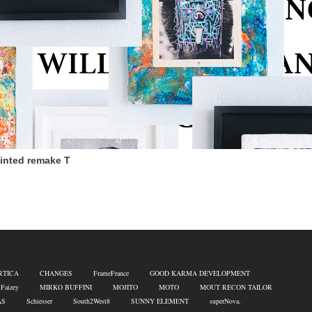
nted remake T
RTICA
CHANGES
FrameFrance
GOOD KARMA DEVELOPMENT
 Faizey
MIRKO BUFFINI
MOJITO
MOTO
MOUT RECON TAILOR
AS
Schiesser
South2West8
SUNNY ELEMENT
superNova.