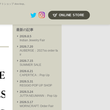
ョップ doo-bop。
ONLINE STORE
最新の記事
2026.8.5
Indian Jewelry Fair
2026.7.20
AUBERGE：2027ss order fa
ir
2026.7.15
SUMMER SALE
2026.6.21
CAPERTICA：Pop Up
2026.5.31
REGGIO POP UP SHOP
2026.5.24
JUTTA NEUMANN：Pop Up
2026.5.17
WORNCRAFT. Order Fair