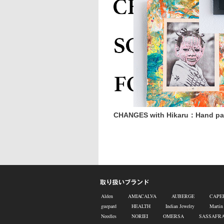
CHANGES with Hikaru：Hand pai
Alden
AMIACALVA
AUBERGE
CAPE
guepard
HEALTH
Indian Jewelry
Martin
Needles
NORIEI
OMERSA
SASSAFR