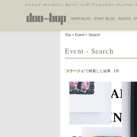
ニードルズ・オーベルジュ・モヒート・インディアンジュエリー・ギュパール・アミ
SHOP BLOG
STAFF BLOG
ROOTS
E
NAKAJIMA'S BLOG
TSUKAMOTO'S BLOG
Top
>
Event
> Search
Event - Search
'コラージュ'
で検索した結果 : 1件