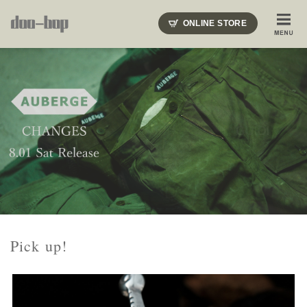
ニードルズ・オーベルジュ・モヒート・インディアンジュエリー・ギュパール・アミアカルヴァ・モト
ONLINE STORE
SHOP BLOG
STAFF BLOG
ROOTS
EVENT
COLUMN
SNAP
ACCESS
CONTACT
NAKAJIMA'S BLOG
TSUKAMOTO'S BLOG
Pick up!