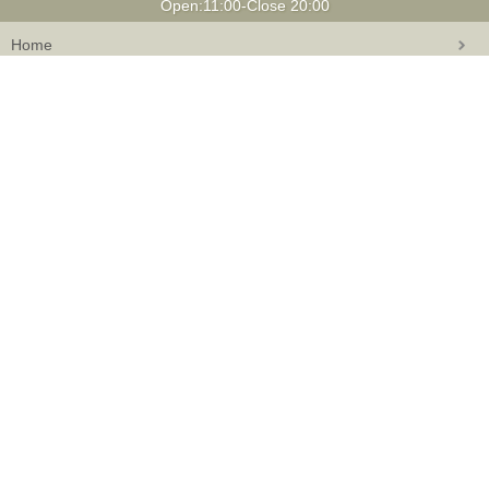
Open:11:00-Close 20:00
Home
Staff Blog
Shop Blog
Roots
Event
Column
How to Order
doo-bop会員特典
修理・ラッピングギフト
特定商取引に関する表記
返品・交換について
Privacy Policy