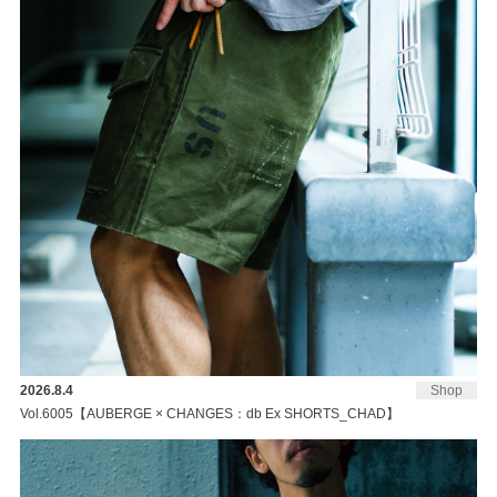
2026.8.4
Shop
Vol.6005【AUBERGE × CHANGES：db Ex SHORTS_CHAD】