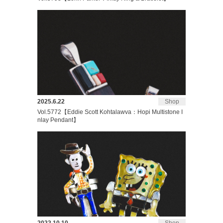
2025.6.22
Shop
Vol.5772【Eddie Scott Kohtalawva：Hopi Multistone I
nlay Pendant】