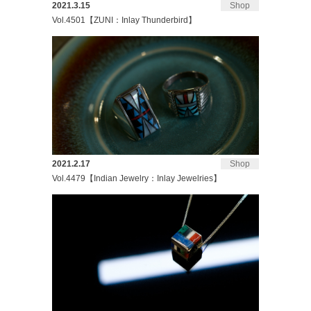
2021.3.15
Shop
Vol.4501【ZUNI：Inlay Thunderbird】
2021.2.17
Shop
Vol.4479【Indian Jewelry：Inlay Jewelries】