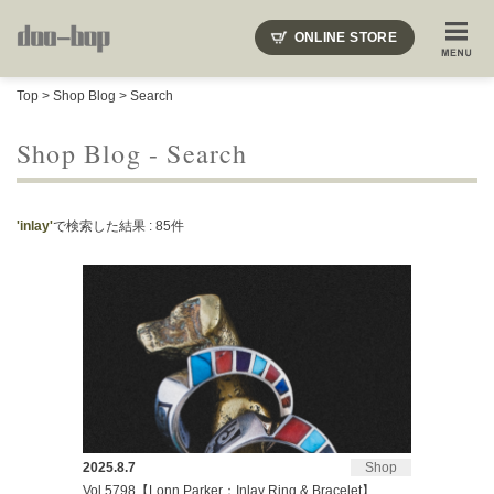
ニードルズ・オーベルジュ・モヒート・インディアンジュエリー・ギュパール・アミアカルヴァ・モト
ONLINE STORE
SHOP BLOG
STAFF BLOG
ROOTS
EVENT
Top
>
Shop Blog
> Search
COLUMN
SNAP
ACCESS
CONTACT
NAKAJIMA'S BLOG
TSUKAMOTO'S BLOG
Shop Blog - Search
'inlay'
で検索した結果 : 85件
2025.8.7
Shop
Vol.5798【Lonn Parker：Inlay Ring & Bracelet】