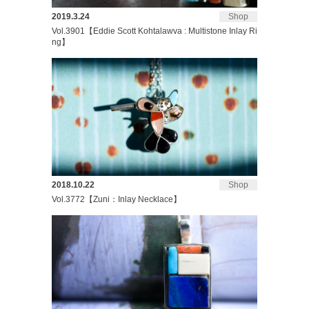
2019.3.24
Shop
Vol.3901【Eddie Scott Kohtalawva : Multistone Inlay Ri
ng】
2018.10.22
Shop
Vol.3772【Zuni：Inlay Necklace】