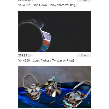
2022.10.10
Shop
Vol.4982【Don Dewa：Inlay character ring】
2022.9.14
Shop
Vol.4960【Lonn Parker：Twist Inlay Ring】