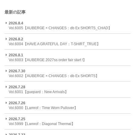
最新の記事
2026.8.4
Vol.6005【AUBERGE × CHANGES：db Ex SHORTS_CHAD】
2026.8.2
Vol.6004【HAVE A GRATEFUL DAY：T-SHIRT_TRUE】
2026.8.1
Vol.6003【AUBERGE 2027ss order fair start !】
2026.7.30
Vol.6002【AUBERGE × CHANGES：db Ex SHORTS】
2026.7.28
Vol.6001【guepard：New Arrivals】
2026.7.26
Vol.6000【Lamrof：Time Worn Pullover】
2026.7.25
Vol.5999【Lamrof：Diagonal Thermal】