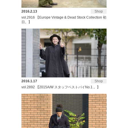
2016.2.13
Shop
vol.2916 【Europe Vintage & Dead Stock Collection 初
日。】
2016.1.17
Shop
vol.2892 【2015A/W スタッフベストバイNo.1 。】