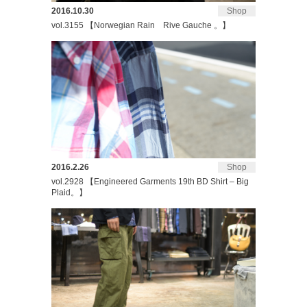
2016.10.30
Shop
vol.3155 【Norwegian Rain Rive Gauche 。】
2016.2.26
Shop
vol.2928 【Engineered Garments 19th BD Shirt – Big
Plaid。】