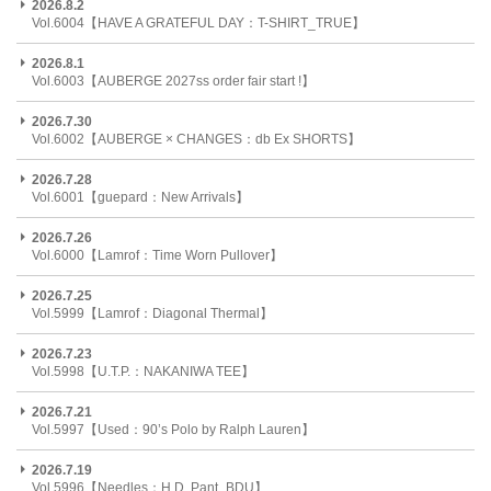
2026.8.2
Vol.6004【HAVE A GRATEFUL DAY：T-SHIRT_TRUE】
2026.8.1
Vol.6003【AUBERGE 2027ss order fair start !】
2026.7.30
Vol.6002【AUBERGE × CHANGES：db Ex SHORTS】
2026.7.28
Vol.6001【guepard：New Arrivals】
2026.7.26
Vol.6000【Lamrof：Time Worn Pullover】
2026.7.25
Vol.5999【Lamrof：Diagonal Thermal】
2026.7.23
Vol.5998【U.T.P.：NAKANIWA TEE】
2026.7.21
Vol.5997【Used：90’s Polo by Ralph Lauren】
2026.7.19
Vol.5996【Needles：H.D. Pant_BDU】