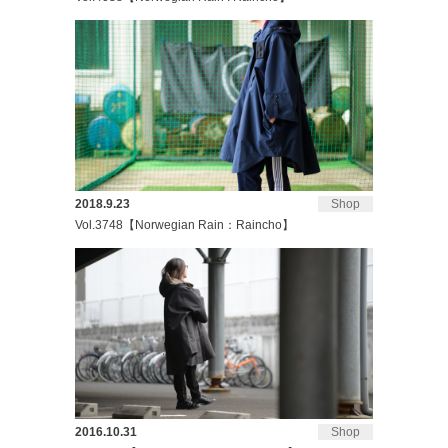
2018.9.23
Shop
Vol.3748【Norwegian Rain：Raincho】
2016.10.31
Shop