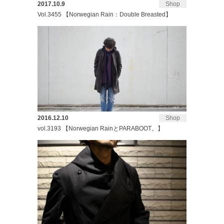
2017.10.9
Shop
Vol.3455 【Norwegian Rain：Double Breasted】
2016.12.10
Shop
vol.3193 【Norwegian RainとPARABOOT。】