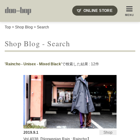
ニードルズ・オーベルジュ・モヒート・インディアンジュエリー・ギュパール・アミアカルヴァ・モト
ONLINE STORE
SHOP BLOG
STAFF BLOG
ROOTS
EVENT
Top
>
Shop Blog
> Search
COLUMN
SNAP
ACCESS
CONTACT
NAKAJIMA'S BLOG
TSUKAMOTO'S BLOG
Shop Blog - Search
'Raincho - Unisex - Mixed Black'
で検索した結果 : 12件
2019.9.1
Shop
Vol.4038【Norwegian Rain : Raincho】