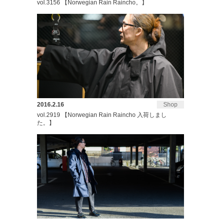
vol.3156 【Norwegian Rain Raincho。】
2016.2.16
Shop
vol.2919 【Norwegian Rain Raincho 入荷しまし
た。】