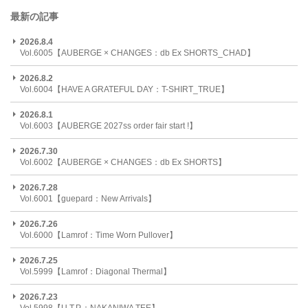
最新の記事
2026.8.4
Vol.6005【AUBERGE × CHANGES：db Ex SHORTS_CHAD】
2026.8.2
Vol.6004【HAVE A GRATEFUL DAY：T-SHIRT_TRUE】
2026.8.1
Vol.6003【AUBERGE 2027ss order fair start !】
2026.7.30
Vol.6002【AUBERGE × CHANGES：db Ex SHORTS】
2026.7.28
Vol.6001【guepard：New Arrivals】
2026.7.26
Vol.6000【Lamrof：Time Worn Pullover】
2026.7.25
Vol.5999【Lamrof：Diagonal Thermal】
2026.7.23