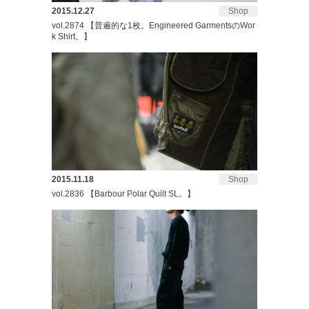
2015.12.27
Shop
vol.2874 【普遍的な1枚。Engineered GarmentsのWor
k Shirt。】
2015.11.18
Shop
vol.2836 【Barbour Polar Quilt SL。】