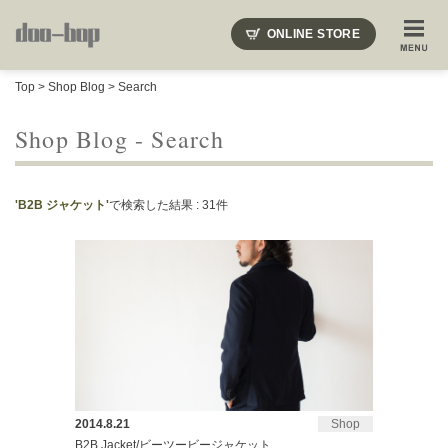
ニードルズ・オーベルジュ・モヒート・インディアンジュエリー・ギュパール・アミアカルヴァ・モト
ONLINE STORE
SHOP BLOG
STAFF BLOG
ROOTS
EVENT
Top
>
Shop Blog
> Search
COLUMN
SNAP
ACCESS
CONTACT
NAKAJIMA'S BLOG
TSUKAMOTO'S BLOG
Shop Blog - Search
'B2B ジャケット'
で検索した結果 : 31件
2014.8.21
Shop
B2B Jacket/ビーツービージャケット