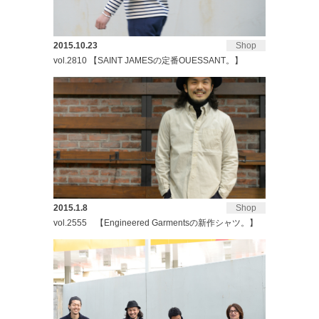
2015.10.23
Shop
vol.2810 【SAINT JAMESの定番OUESSANT。】
2015.1.8
Shop
vol.2555 【Engineered Garmentsの新作シャツ。】