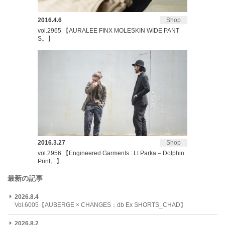
2016.4.6
Shop
vol.2965 【AURALEE FINX MOLESKIN WIDE PANT
S。】
2016.3.27
Shop
vol.2956 【Engineered Garments : Lt Parka – Dolphin
Print。】
最新の記事
2026.8.4
Vol.6005【AUBERGE × CHANGES：db Ex SHORTS_CHAD】
2026.8.2