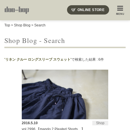
ニードルズ・オーベルジュ・モヒート・インディアンジュエリー・ギュパール・アミアカルヴァ・モト
ONLINE STORE
SHOP BLOG
STAFF BLOG
ROOTS
EVENT
Top
>
Shop Blog
> Search
COLUMN
SNAP
ACCESS
CONTACT
NAKAJIMA'S BLOG
TSUKAMOTO'S BLOG
Shop Blog - Search
'リネン クルー ロングスリーブ スウェット'
で検索した結果 : 6件
2016.5.10
Shop
vol.2996 【mando 2 Pleated Shorts。】