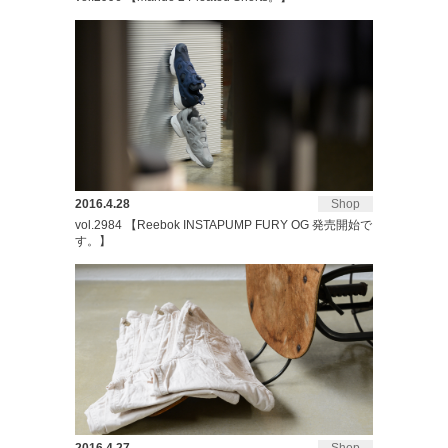
2016.4.28
Shop
vol.2984 【Reebok INSTAPUMP FURY OG 発売開始で
す。】