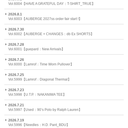
Vol.6004【HAVE A GRATEFUL DAY：T-SHIRT_TRUE】
2026.8.1
Vol.6003【AUBERGE 2027ss order fair start !】
2026.7.30
Vol.6002【AUBERGE × CHANGES：db Ex SHORTS】
2026.7.28
Vol.6001【guepard：New Arrivals】
2026.7.26
Vol.6000【Lamrof：Time Worn Pullover】
2026.7.25
Vol.5999【Lamrof：Diagonal Thermal】
2026.7.23
Vol.5998【U.T.P.：NAKANIWA TEE】
2026.7.21
Vol.5997【Used：90’s Polo by Ralph Lauren】
2026.7.19
Vol.5996【Needles：H.D. Pant_BDU】