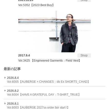
2023.12.26
Shop
Vol.5352【2023 Best Buy】
2017.9.4
Shop
Vol.3425 【Engineered Garments：Field Vest】
最新の記事
2026.8.4
Vol.6005【AUBERGE × CHANGES：db Ex SHORTS_CHAD】
2026.8.2
Vol.6004【HAVE A GRATEFUL DAY：T-SHIRT_TRUE】
2026.8.1
Vol.6003【AUBERGE 2027ss order fair start !】