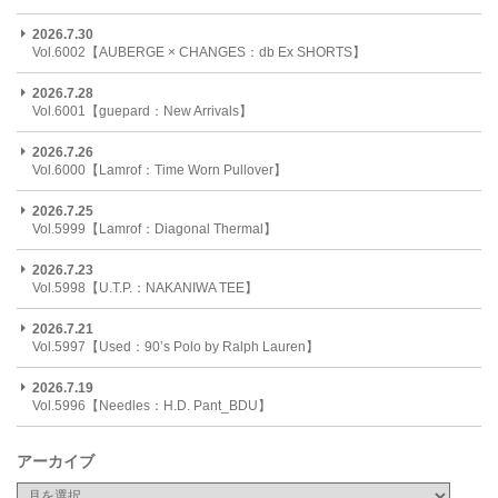
2026.7.30
Vol.6002【AUBERGE × CHANGES：db Ex SHORTS】
2026.7.28
Vol.6001【guepard：New Arrivals】
2026.7.26
Vol.6000【Lamrof：Time Worn Pullover】
2026.7.25
Vol.5999【Lamrof：Diagonal Thermal】
2026.7.23
Vol.5998【U.T.P.：NAKANIWA TEE】
2026.7.21
Vol.5997【Used：90’s Polo by Ralph Lauren】
2026.7.19
Vol.5996【Needles：H.D. Pant_BDU】
アーカイブ