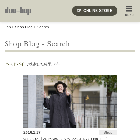
ニードルズ・オーベルジュ・モヒート・インディアンジュエリー・ギュパール・アミアカルヴァ・モト
ONLINE STORE
SHOP BLOG
STAFF BLOG
ROOTS
EVENT
Top
>
Shop Blog
> Search
COLUMN
SNAP
ACCESS
CONTACT
NAKAJIMA'S BLOG
TSUKAMOTO'S BLOG
Shop Blog - Search
'ベストバイ'
で検索した結果 : 8件
2016.1.17
Shop
vol.2892 【2015A/W スタッフベストバイNo.1 。】