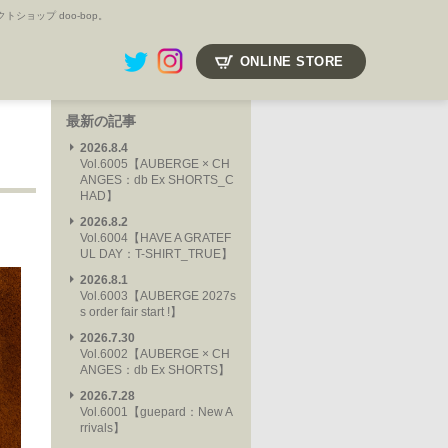
ョップ doo-bop。
ONLINE STORE
最新の記事
2026.8.4
Vol.6005【AUBERGE × CH
ANGES：db Ex SHORTS_C
HAD】
2026.8.2
Vol.6004【HAVE A GRATEF
UL DAY：T-SHIRT_TRUE】
2026.8.1
Vol.6003【AUBERGE 2027s
s order fair start !】
2026.7.30
Vol.6002【AUBERGE × CH
ANGES：db Ex SHORTS】
2026.7.28
Vol.6001【guepard：New A
rrivals】