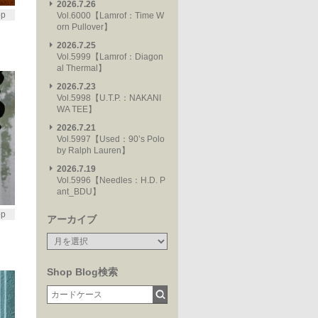
2026.7.26
op
Vol.6000【Lamrof：Time W
orn Pullover】
2026.7.25
Vol.5999【Lamrof：Diagon
al Thermal】
2026.7.23
Vol.5998【U.T.P.：NAKANI
WA TEE】
2026.7.21
Vol.5997【Used：90’s Polo
by Ralph Lauren】
2026.7.19
Vol.5996【Needles：H.D. P
ant_BDU】
op
アーカイブ
Shop Blog検索