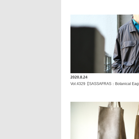
2020.8.24
Vol.4329【SASSAFRAS：Botanical Eagl