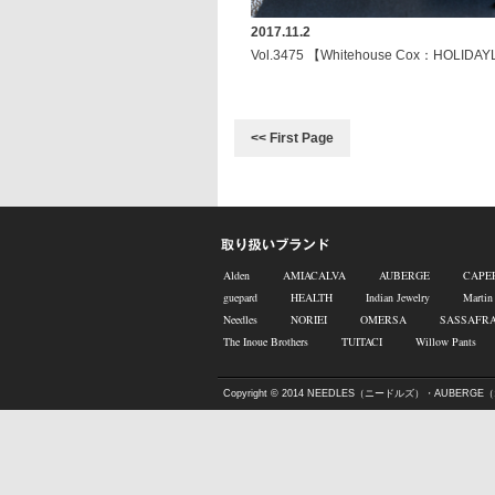
2017.11.2
Vol.3475 【Whitehouse Cox：HOLIDAYL
<< First Page
Alden
AMIACALVA
AUBERGE
CAPE
guepard
HEALTH
Indian Jewelry
Martin
Needles
NORIEI
OMERSA
SASSAFR
The Inoue Brothers
TUITACI
Willow Pants
Copyright © 2014
NEEDLES（ニードルズ）・AUBERGE（