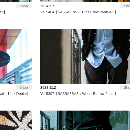
Shop
2024.5.7
Sh
air】
Vol.5464【SASSAFRAS：Digs Crew Pants 4/5】
Shop
2023.11.2
Sh
et – 14oz Denim】
Vol.5307【SASSAFRAS：Wheel Barrow Pants】