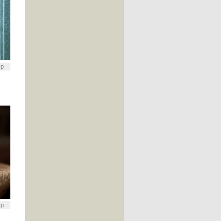
op
op