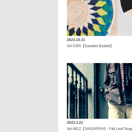
2023.10.31
Vol.5305【Eswatini Basket】
2022.3.22
Vol.4812【SASSAFRAS：Fall Leaf Toug