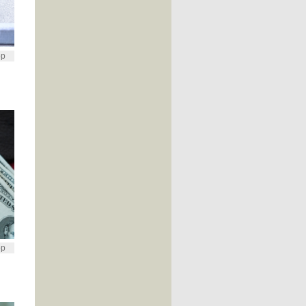
op
op