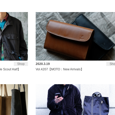
Shop
2020.3.19
Sh
e Scout Half】
Vol.4207【MOTO：New Arrivals】