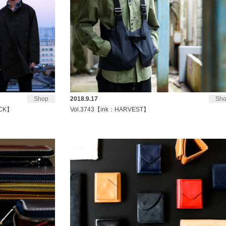
Shop
2018.9.17
Sh
OCK】
Vol.3743【ink：HARVEST】