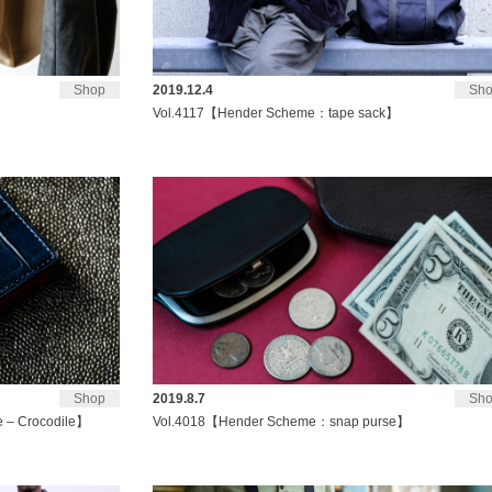
Shop
2019.12.4
Sh
】
Vol.4117【Hender Scheme：tape sack】
Shop
2019.8.7
Sh
 – Crocodile】
Vol.4018【Hender Scheme：snap purse】