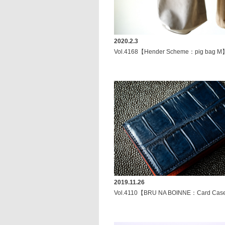
2020.2.3
Vol.4168【Hender Scheme：pig bag M
2019.11.26
Vol.4110【BRU NA BOINNE：Card Case