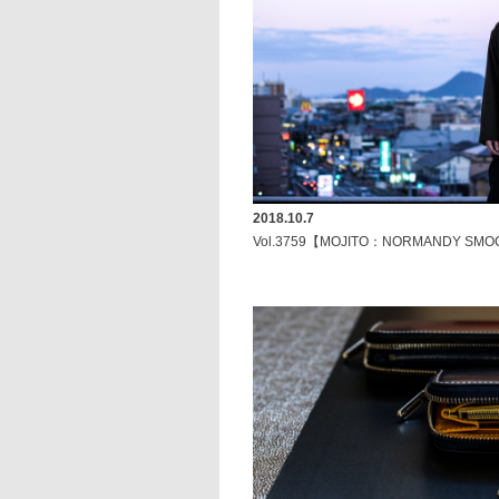
2018.10.7
Vol.3759【MOJITO：NORMANDY SM