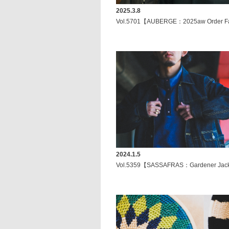
2025.3.8
Vol.5701【AUBERGE：2025aw Order F
2024.1.5
Vol.5359【SASSAFRAS：Gardener Jack