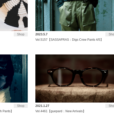
Shop
2023.5.7
Sh
Vol.5157【SASSAFRAS：Digs Crew Pants 4/5】
Shop
2021.1.27
Sh
h Pants】
Vol.4461【guepard：New Arrivals】