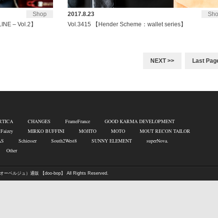
Shop
2017.8.23
Sh
INE – Vol.2】
Vol.3415 【Hender Scheme：wallet series】
NEXT >>
Last Pag
RTICA
CHANGES
FrameFrance
GOOD KARMA DEVELOPMENT
 Faizey
MIRKO BUFFINI
MOJITO
MOTO
MOUT RECON TAILOR
AS
Schiesser
South2West8
SUNNY ELEMENT
superNova.
Other
オーベルジュ）通販 【doo-bop】
All Rights Reserved.