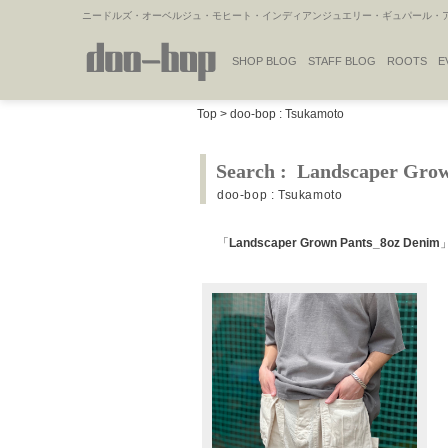
ニードルズ・オーベルジュ・モヒート・インディアンジュエリー・ギュパール・アミ
SHOP BLOG
STAFF BLOG
ROOTS
E
NAKAJIMA'S BLOG
TSUKAMOTO'S BLOG
Top
>
doo-bop : Tsukamoto
Search : Landscaper Gro
doo-bop : Tsukamoto
「
Landscaper Grown Pants_8oz Denim