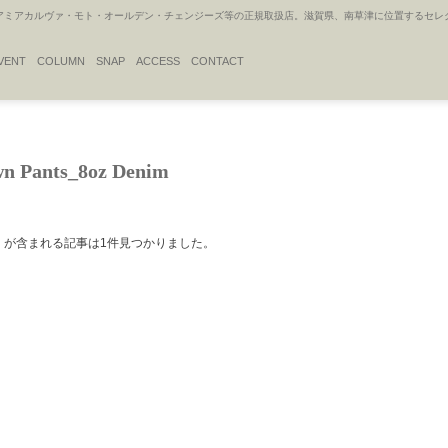
アカルヴァ・モト・オールデン・チェンジーズ等の正規取扱店。滋賀県、南草津に位置するセレクトシ
VENT
COLUMN
SNAP
ACCESS
CONTACT
wn Pants_8oz Denim
」が含まれる記事は1件見つかりました。