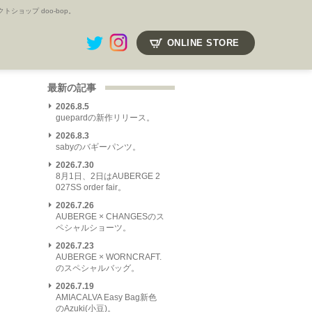
ョップ doo-bop。
ONLINE STORE
最新の記事
2026.8.5
guepardの新作リリース。
2026.8.3
sabyのバギーパンツ。
2026.7.30
8月1日、2日はAUBERGE 2
027SS order fair。
2026.7.26
AUBERGE × CHANGESのス
ペシャルショーツ。
2026.7.23
AUBERGE × WORNCRAFT.
のスペシャルバッグ。
2026.7.19
AMIACALVA Easy Bag新色
のAzuki(小豆)。