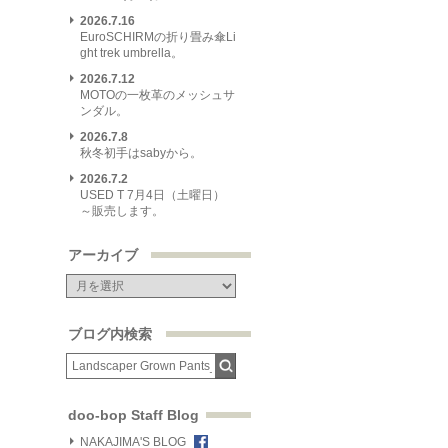
2026.7.16
EuroSCHIRMの折り畳み傘Li
ght trek umbrella。
2026.7.12
MOTOの一枚革のメッシュサ
ンダル。
2026.7.8
秋冬初手はsabyから。
2026.7.2
USED T 7月4日（土曜日）
～販売します。
アーカイブ
ブログ内検索
doo-bop Staff Blog
NAKAJIMA'S BLOG