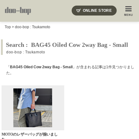
ニードルズ・オーベルジュ・モヒート・インディアンジュエリー・ギュパール・アミアカルヴァ・モト
ONLINE STORE
SHOP BLOG
STAFF BLOG
ROOTS
EVENT
Top
>
doo-bop : Tsukamoto
COLUMN
SNAP
ACCESS
CONTACT
NAKAJIMA'S BLOG
TSUKAMOTO'S BLOG
Search : BAG45 Oiled Cow 2way Bag - Small
doo-bop : Tsukamoto
「
BAG45 Oiled Cow 2way Bag - Small
」が含まれる記事は1件見つかりまし
た。
MOTOのレザーバッグが揃いまし