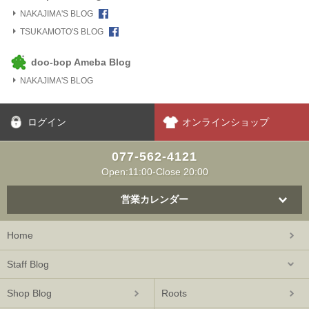
NAKAJIMA'S BLOG
TSUKAMOTO'S BLOG
doo-bop Ameba Blog
NAKAJIMA'S BLOG
ログイン
オンラインショップ
077-562-4121
Open:11:00-Close 20:00
営業カレンダー
Home
Staff Blog
Shop Blog
Roots