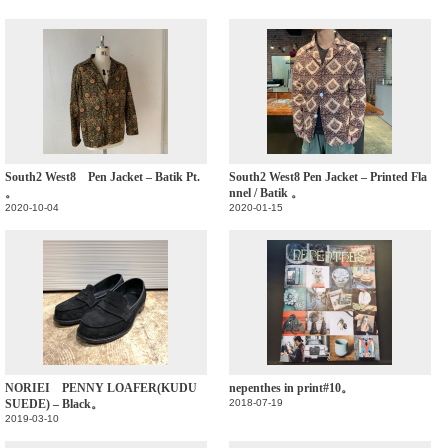
South2 West8 Pen Jacket – Batik Pt.
South2 West8 Pen Jacket – Printed Fla
。
nnel / Batik 。
2020-10-04
2020-01-15
NORIEI PENNY LOAFER(KUDU
nepenthes in print#10。
SUEDE) – Black。
2018-07-19
2019-03-10