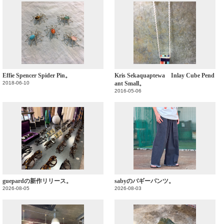
Effie Spencer Spider Pin。
Kris Sekaquaptewa Inlay Cube Pend
2018-06-10
ant Small。
2016-05-06
guepardの新作リリース。
sabyのバギーパンツ。
2026-08-05
2026-08-03