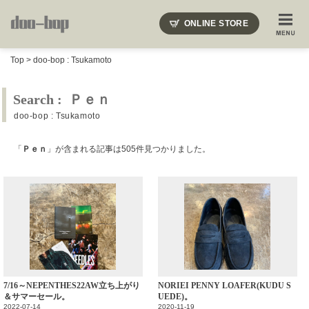
ニードルズ・オーベルジュ・モヒート・インディアンジュエリー・ギュパール・アミアカルヴァ・モト
ONLINE STORE
SHOP BLOG
STAFF BLOG
ROOTS
EVENT
Top
>
doo-bop : Tsukamoto
COLUMN
SNAP
ACCESS
CONTACT
NAKAJIMA'S BLOG
TSUKAMOTO'S BLOG
Search : Ｐｅｎ
doo-bop : Tsukamoto
「
Ｐｅｎ
」が含まれる記事は505件見つかりました。
7/16～NEPENTHES22AW立ち上がり
NORIEI PENNY LOAFER(KUDU S
＆サマーセール。
UEDE)。
2022-07-14
2020-11-19