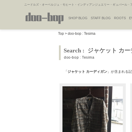
ニードルズ・オーベルジュ・モヒート・インディアンジュエリー・ギュパール・アミ
SHOP BLOG
STAFF BLOG
ROOTS
E
NAKAJIMA'S BLOG
TSUKAMOTO'S BLOG
Top
>
doo-bop : Tesima
Search : ジャケット 
doo-bop : Tesima
「
ジャケット カーディガン
」が含まれる記