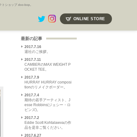
ョップ doo-bop。
ONLINE STORE
最新の記事
2017.7.16
退社のご挨拶。
2017.7.11
CAMBERのMAX WEIGHT P
OCKET TEE。
2017.7.9
HURRAY HURRAY composi
tionのリメイクボーダー。
2017.7.4
期待の若手アーティスト、J
esse Robbins(ジェシー・ロ
ビンズ)。
2017.7.2
Eddie Scott Kohtalawvaの作
品を是非ご覧ください。
2017.6.27