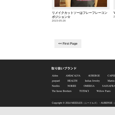
リメイクカットソーはフレーフレーコン
ポジション☆
2
2015-05-26
<< First Page
Alden
AMIACALVA
AUBERGE
CAPE
guepard
HEALTH
Indian Jewelry
Martin
Needles
NORIEI
OMERSA
SASSAFR
The Inoue Brothers
TUITACI
Willow Pants
Copyright © 2014
NEEDLES（ニードルズ）・AUBERGE（