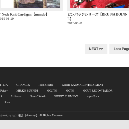
V Neck Knit Cardigan【mando】
ピンバッジシリーズ【BRU NA BOINN
015-03-19
E】
2015-03-11
NEXT >>
Last Pag
RTICA
CHANGES
FrameFrance
GOOD KARMA DEVELOPMENT
 Faizey
MIRKO BUFFINI
MOJITO
MOTO
MOUT RECON TAILOR
AS
Schiesser
South2West8
SUNNY ELEMENT
superNova.
Other
オーベルジュ）通販 【doo-bop】
All Rights Reserved.