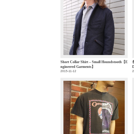
Short Collar Shirt – Small Houndstooth【E
ngineered Garments】
2015-11-12
2