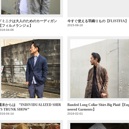
ドミニクは大人のためのカーディガン
今すぐ使える羽織りもの【FLISTFIA】
【フィルメランジェ】
2015-09-16
016-04-06
週末からは ”INDIVIDUALIZED SHIR
Banded Long Collar Shirt‐Big Plaid【En
TS TRUNK SHOW”
neered Garments】
016-04-14
2016-02-01